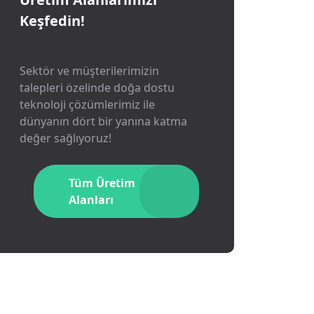
Keşfedin!
Sektör ve müşterilerimizin
talepleri özelinde doğa dostu
teknoloji çözümlerimiz ile
dünyanın dört bir yanına katma
değer sağlıyoruz!
Tüm Üretim
Alanları