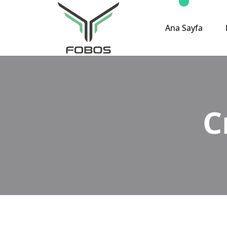
Ana Sayfa
C