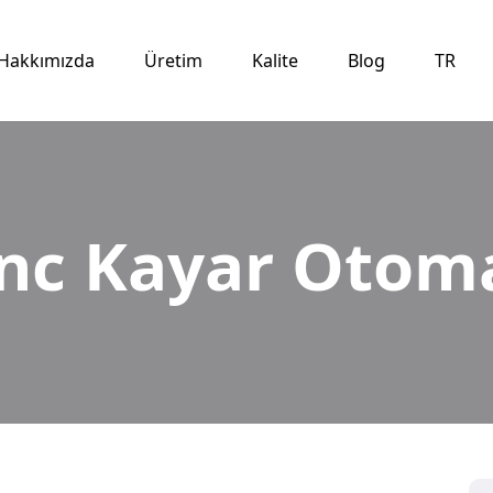
Hakkımızda
Üretim
Kalite
Blog
TR
nc Kayar Otom